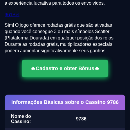
a experiência lucrativa para todos os envolvidos.
361Bet
Sim! O jogo oferece rodadas grátis que são ativadas
quando você consegue 3 ou mais símbolos Scatter
(Plataforma Dourada) em qualquer posição dos rolos.
Durante as rodadas grátis, multiplicadores especiais
podem aumentar significativamente seus ganhos.
🔥Cadastro e obter Bônus🔥
Informações Básicas sobre o Cassino 9786
Nome do
9786
Cassino: