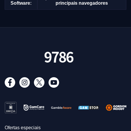
Software:
principais navegadores
Ofertas especiais