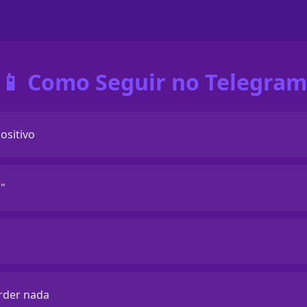
📱 Como Seguir no Telegram
ositivo
"
erder nada