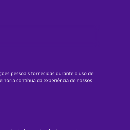
ções pessoais fornecidas durante o uso de
elhoria contínua da experiência de nossos