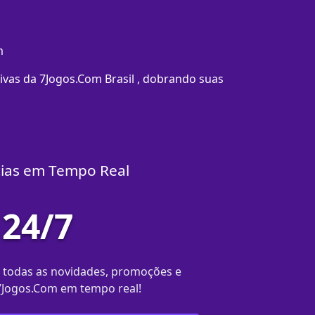
m
as da 7Jogos.Com Brasil , dobrando suas
cias em Tempo Real
24/7
e todas as novidades, promoções e
7Jogos.Com em tempo real!