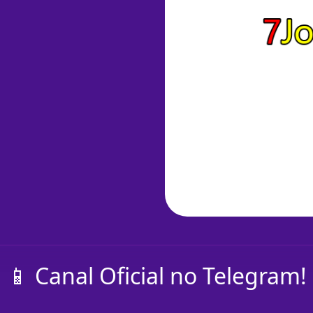
📱 Canal Oficial no Telegram!