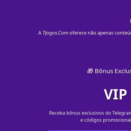
A 7Jogos.Com oferece não apenas conteú
🎁 Bônus Exclu
VIP
Receba bônus exclusivos do Telegra
e códigos promocionai