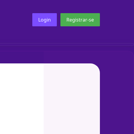
Login
Registrar-se