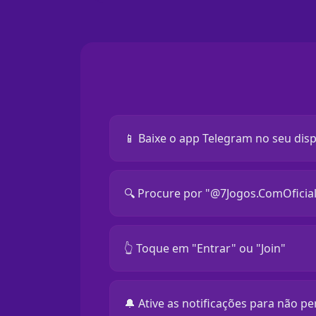
📱 Baixe o app Telegram no seu disp
🔍 Procure por "@7Jogos.ComOficial
👆 Toque em "Entrar" ou "Join"
🔔 Ative as notificações para não p