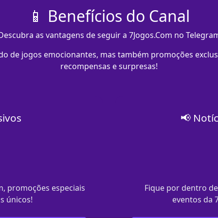
📱 Benefícios do Canal
Descubra as vantagens de seguir a 7Jogos.Com no Telegra
do de jogos emocionantes, mas também promoções exclusiv
recompensas e surpresas!
sivos
📢 Notí
m, promoções especiais
Fique por dentro d
s únicos!
eventos da 