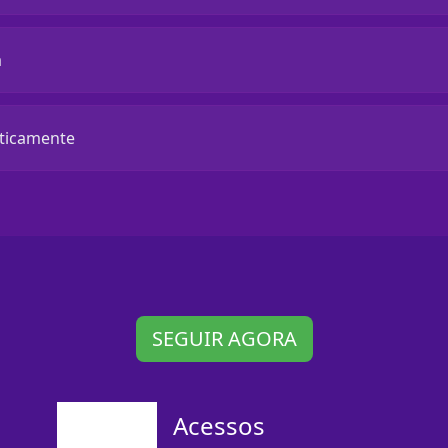
a
aticamente
SEGUIR AGORA
Acessos