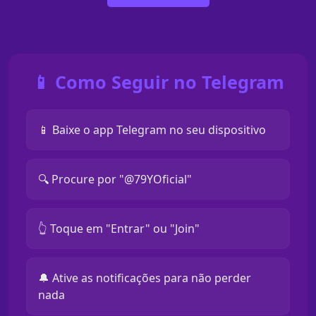
📱 Como Seguir no Telegram
📱 Baixe o app Telegram no seu dispositivo
🔍 Procure por "@79YOficial"
👆 Toque em "Entrar" ou "Join"
🔔 Ative as notificações para não perder
nada