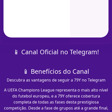
📱 Canal Oficial no Telegram!
📱 Benefícios do Canal
Descubra as vantagens de seguir a 79Y no Telegram
A UEFA Champions League representa o mais alto nível
do futebol europeu, e a 79Y oferece cobertura
completa de todas as fases desta prestigiosa
competição. Desde a fase de grupos até a grande final,