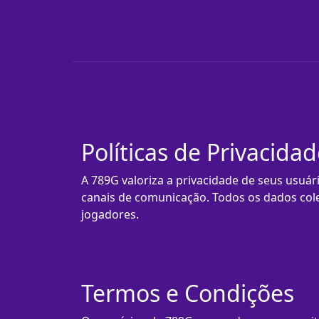
Políticas de Privacida
A 789G valoriza a privacidade de seus usuá
canais de comunicação. Todos os dados cole
jogadores.
Termos e Condições