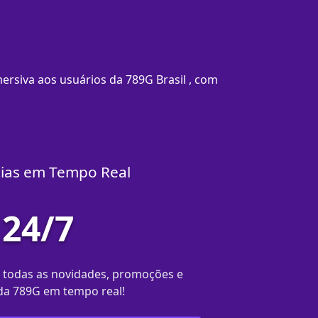
rsiva aos usuários da 789G Brasil , com
cias em Tempo Real
24/7
e todas as novidades, promoções e
da 789G em tempo real!