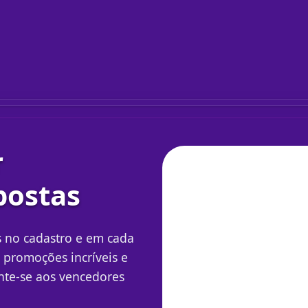
r
postas
 no cadastro e em cada
 promoções incríveis e
unte-se aos vencedores