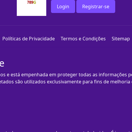
Login
Registrar-se
Políticas de Privacidade
Termos e Condições
Sitemap
de
rios e está empenhada em proteger todas as informações p
tados são utilizados exclusivamente para fins de melhoria