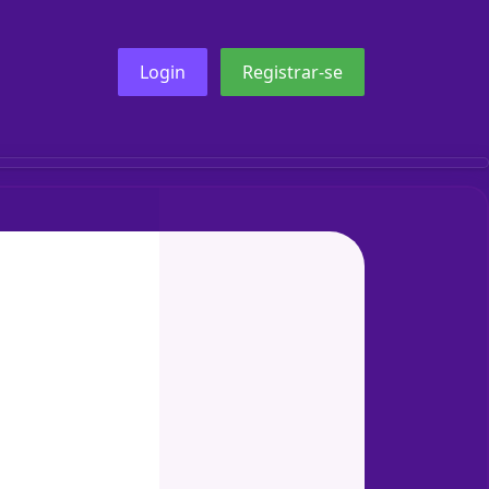
Login
Registrar-se