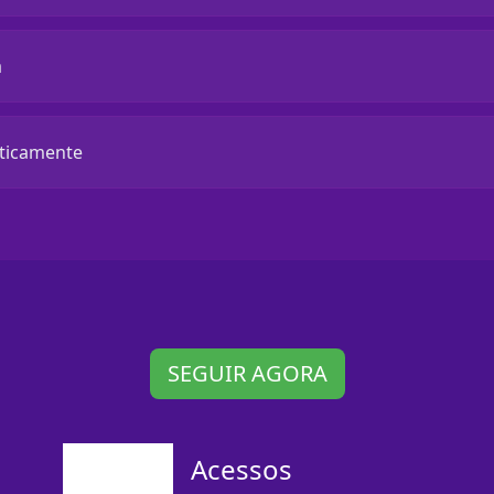
a
aticamente
SEGUIR AGORA
Acessos