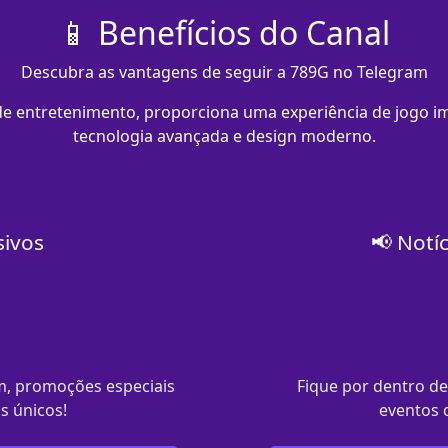
📱 Benefícios do Canal
Descubra as vantagens de seguir a 789G no Telegram
de entretenimento, proporciona uma experiência de jogo ime
tecnologia avançada e design moderno.
sivos
📢 Notí
m, promoções especiais
Fique por dentro d
s únicos!
eventos 