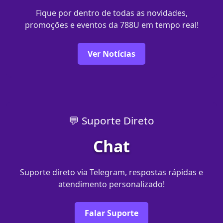
Fique por dentro de todas as novidades,
promoções e eventos da 788U em tempo real!
Ver Notícias
💬 Suporte Direto
Chat
Suporte direto via Telegram, respostas rápidas e
atendimento personalizado!
Falar Suporte