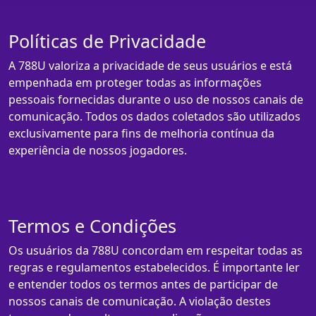
Políticas de Privacidade
A 788U valoriza a privacidade de seus usuários e está
empenhada em proteger todas as informações
pessoais fornecidas durante o uso de nossos canais de
comunicação. Todos os dados coletados são utilizados
exclusivamente para fins de melhoria contínua da
experiência de nossos jogadores.
Termos e Condições
Os usuários da 788U concordam em respeitar todas as
regras e regulamentos estabelecidos. É importante ler
e entender todos os termos antes de participar de
nossos canais de comunicação. A violação destes