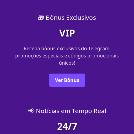
🎁 Bônus Exclusivos
VIP
Receba bônus exclusivos do Telegram,
promoções especiais e códigos promocionais
únicos!
Ver Bônus
📢 Notícias em Tempo Real
24/7