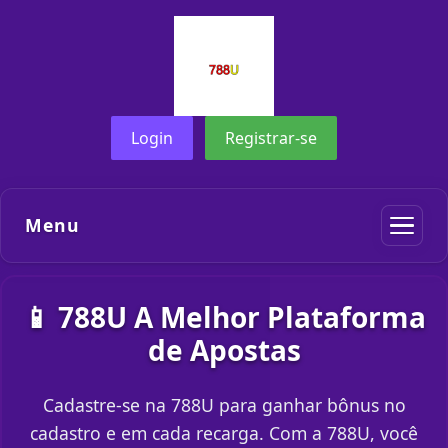
Login
Registrar-se
Menu
📱 788U A Melhor Plataforma
de Apostas
Cadastre-se na 788U para ganhar bônus no
cadastro e em cada recarga. Com a 788U, você