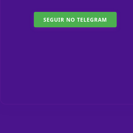
SEGUIR NO TELEGRAM