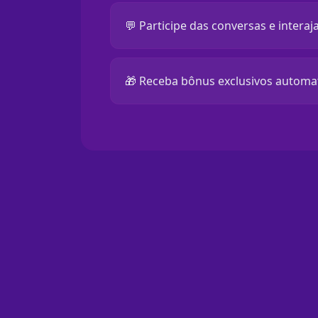
💬 Participe das conversas e interaj
🎁 Receba bônus exclusivos autom