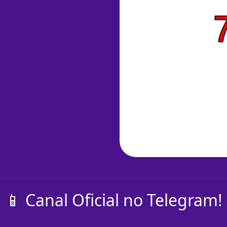
📱 Canal Oficial no Telegram!