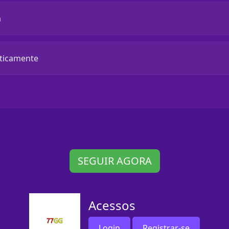
a
aticamente
SEGUIR AGORA
Acessos
Login
Registrar-se