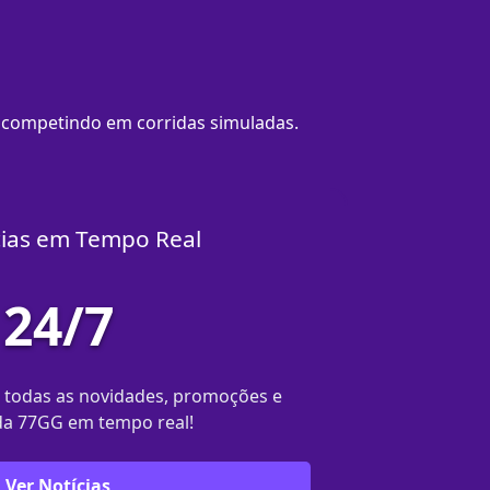
os competindo em corridas simuladas.
cias em Tempo Real
24/7
e todas as novidades, promoções e
da 77GG em tempo real!
Ver Notícias