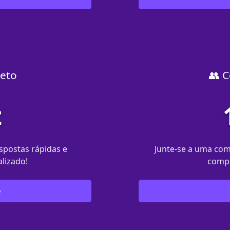
reto
👥 
t
espostas rápidas e
Junte-se a uma com
lizado!
compa
e