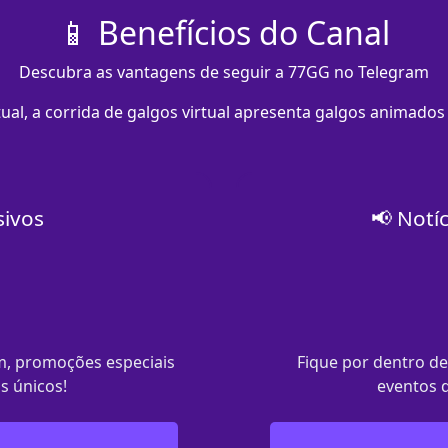
📱 Benefícios do Canal
Descubra as vantagens de seguir a 77GG no Telegram
tual, a corrida de galgos virtual apresenta galgos animad
sivos
📢 Notí
m, promoções especiais
Fique por dentro d
s únicos!
eventos 