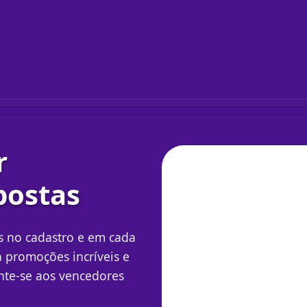
r
postas
 no cadastro e em cada
 promoções incríveis e
unte-se aos vencedores