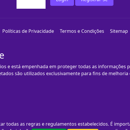
Políticas de Privacidade
Termos e Condições
Sitemap
de
ários e está empenhada em proteger todas as informações p
tados são utilizados exclusivamente para fins de melhoria
r todas as regras e regulamentos estabelecidos. É importa