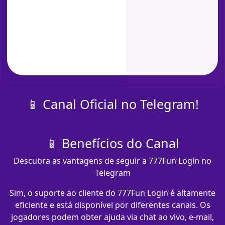
📱 Canal Oficial no Telegram!
📱 Benefícios do Canal
Descubra as vantagens de seguir a 777Fun Login no
Telegram
Sim, o suporte ao cliente do 777Fun Login é altamente
eficiente e está disponível por diferentes canais. Os
jogadores podem obter ajuda via chat ao vivo, e-mail,