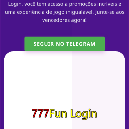
Login, você tem acesso a promoções incríveis e
uma experiência de jogo inigualável. Junte-se aos
vencedores agora!
SEGUIR NO TELEGRAM