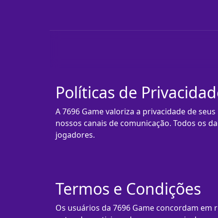
Políticas de Privacida
A 7696 Game valoriza a privacidade de seu
nossos canais de comunicação. Todos os dad
jogadores.
Termos e Condições
Os usuários da 7696 Game concordam em res