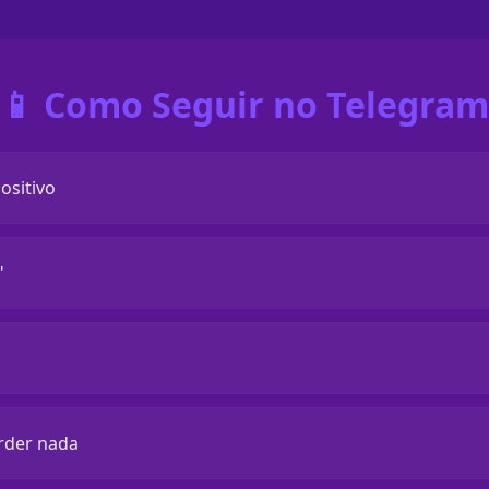
📱 Como Seguir no Telegram
ositivo
"
erder nada