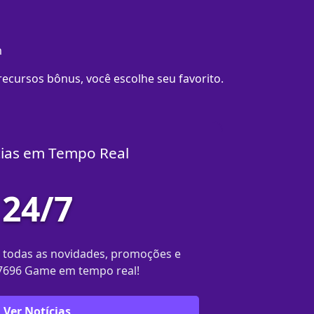
m
ecursos bônus, você escolhe seu favorito.
cias em Tempo Real
24/7
e todas as novidades, promoções e
7696 Game em tempo real!
Ver Notícias