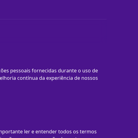
ões pessoais fornecidas durante o uso de
elhoria contínua da experiência de nossos
mportante ler e entender todos os termos