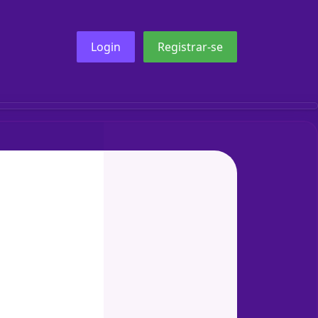
Login
Registrar-se