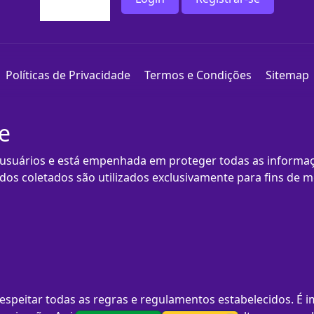
Políticas de Privacidade
Termos e Condições
Sitemap
de
s usuários e está empenhada em proteger todas as informaç
os coletados são utilizados exclusivamente para fins de m
peitar todas as regras e regulamentos estabelecidos. É i