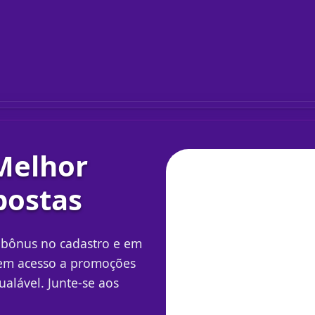
Melhor
postas
 bônus no cadastro e em
tem acesso a promoções
ualável. Junte-se aos