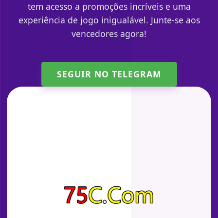
tem acesso a promoções incríveis e uma
experiência de jogo inigualável. Junte-se aos
vencedores agora!
SEGUIR NO TELEGRAM