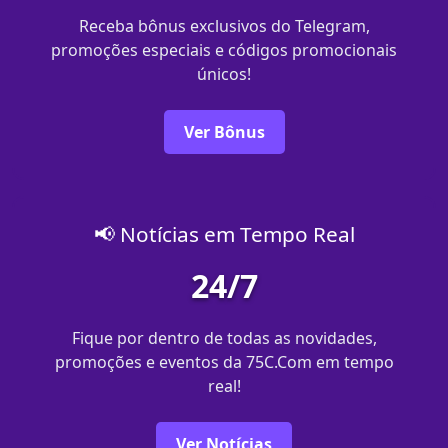
Receba bônus exclusivos do Telegram,
promoções especiais e códigos promocionais
únicos!
Ver Bônus
📢 Notícias em Tempo Real
24/7
Fique por dentro de todas as novidades,
promoções e eventos da 75C.Com em tempo
real!
Ver Notícias