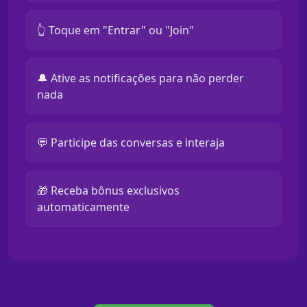
👆 Toque em "Entrar" ou "Join"
🔔 Ative as notificações para não perder
nada
💬 Participe das conversas e interaja
🎁 Receba bônus exclusivos
automaticamente