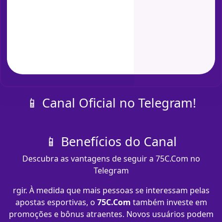
📱 Canal Oficial no Telegram!
📱 Benefícios do Canal
Descubra as vantagens de seguir a 75C.Com no
Telegram
rgir. À medida que mais pessoas se interessam pelas
apostas esportivas, o
75C.Com
também investe em
promoções e bônus atraentes. Novos usuários podem