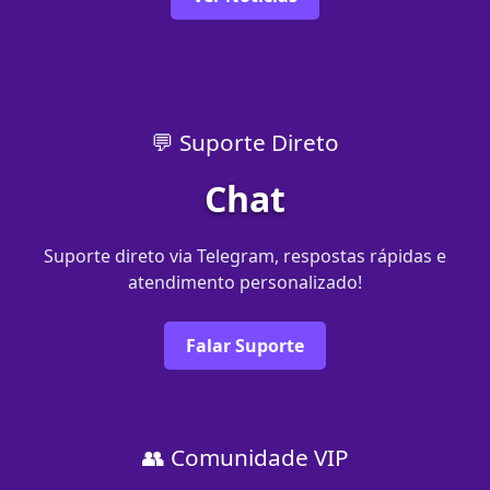
💬 Suporte Direto
Chat
Suporte direto via Telegram, respostas rápidas e
atendimento personalizado!
Falar Suporte
👥 Comunidade VIP