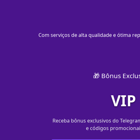
Com serviços de alta qualidade e ótima re
🎁 Bônus Exclu
VIP
Receba bônus exclusivos do Telegra
e códigos promocionai