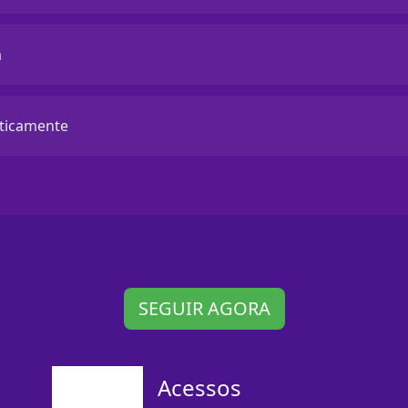
a
aticamente
SEGUIR AGORA
Acessos