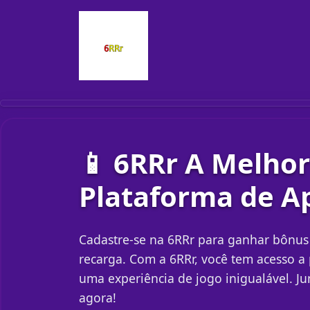
📱 6RRr A Melhor
Plataforma de A
Cadastre-se na 6RRr para ganhar bônus
recarga. Com a 6RRr, você tem acesso a 
uma experiência de jogo inigualável. J
agora!