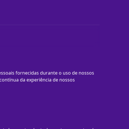
essoais fornecidas durante o uso de nossos
 contínua da experiência de nossos