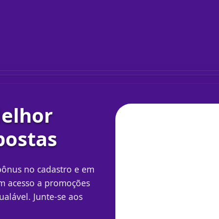
Melhor
postas
bônus no cadastro e em
em acesso a promoções
ualável. Junte-se aos