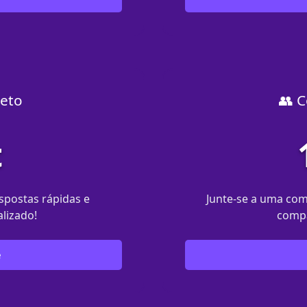
reto
👥 
t
espostas rápidas e
Junte-se a uma com
lizado!
compa
e