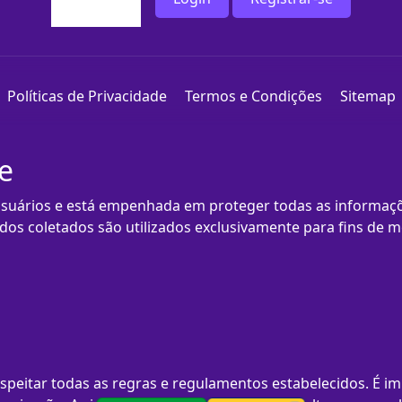
Políticas de Privacidade
Termos e Condições
Sitemap
de
 usuários e está empenhada em proteger todas as informaç
os coletados são utilizados exclusivamente para fins de m
eitar todas as regras e regulamentos estabelecidos. É im