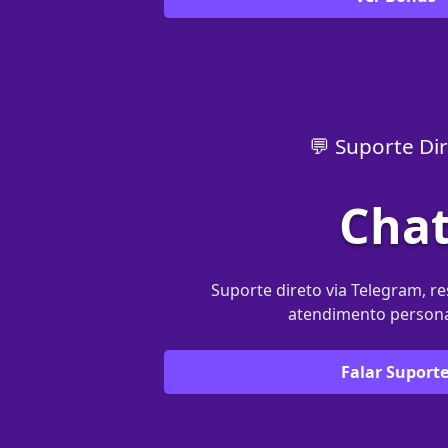
💬 Suporte Di
Cha
Suporte direto via Telegram, r
atendimento persona
Falar Suport