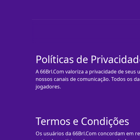
Políticas de Privacida
A 66Brl.Com valoriza a privacidade de seus
nossos canais de comunicação. Todos os dad
jogadores.
Termos e Condições
Os usuários da 66Brl.Com concordam em resp