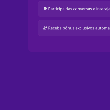
💬 Participe das conversas e interaj
🎁 Receba bônus exclusivos autom