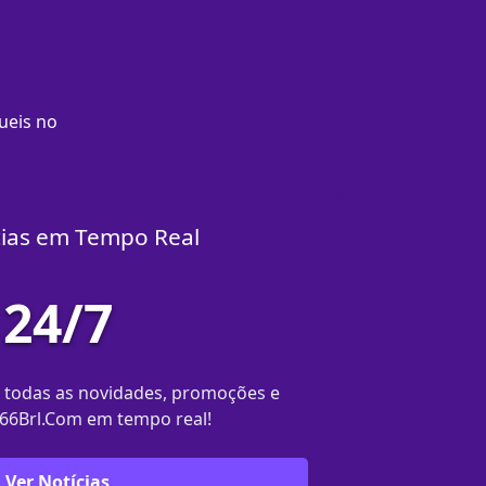
ueis no
cias em Tempo Real
24/7
e todas as novidades, promoções e
 66Brl.Com em tempo real!
Ver Notícias