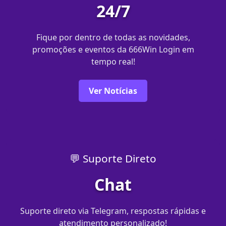
24/7
Fique por dentro de todas as novidades,
promoções e eventos da 666Win Login em
tempo real!
Ver Notícias
💬 Suporte Direto
Chat
Suporte direto via Telegram, respostas rápidas e
atendimento personalizado!