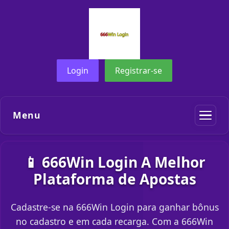
Login
Registrar-se
Menu
📱 666Win Login A Melhor
Plataforma de Apostas
Cadastre-se na 666Win Login para ganhar bônus
no cadastro e em cada recarga. Com a 666Win