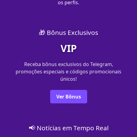
os perfis.
🎁 Bônus Exclusivos
VIP
Receba bônus exclusivos do Telegram,
promoções especiais e códigos promocionais
únicos!
Ver Bônus
📢 Notícias em Tempo Real