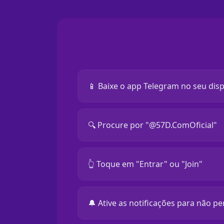
📱 Baixe o app Telegram no seu disp
🔍 Procure por "@57D.ComOficial"
👆 Toque em "Entrar" ou "Join"
🔔 Ative as notificações para não p