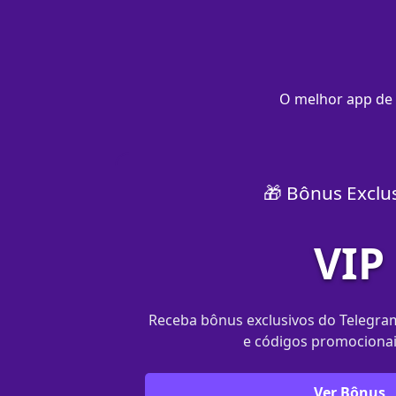
O melhor app de 
🎁 Bônus Exclu
VIP
Receba bônus exclusivos do Telegra
e códigos promocionai
Ver Bônus