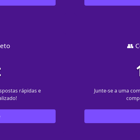
reto
👥 
t
espostas rápidas e
Junte-se a uma com
lizado!
compa
e