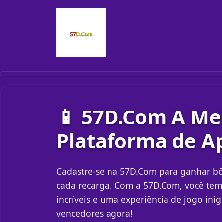
📱 57D.Com A Me
Plataforma de A
Cadastre-se na 57D.Com para ganhar b
cada recarga. Com a 57D.Com, você te
incríveis e uma experiência de jogo inig
vencedores agora!