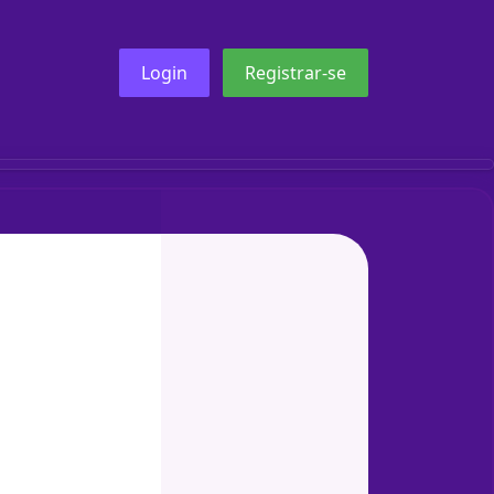
Login
Registrar-se