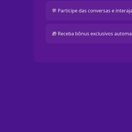
💬 Participe das conversas e interaj
🎁 Receba bônus exclusivos autom