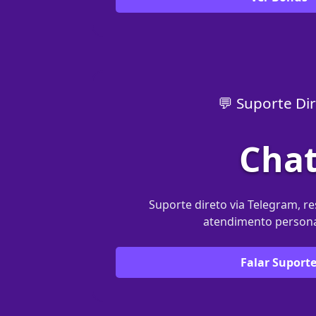
💬 Suporte Di
Cha
Suporte direto via Telegram, r
atendimento persona
Falar Suport