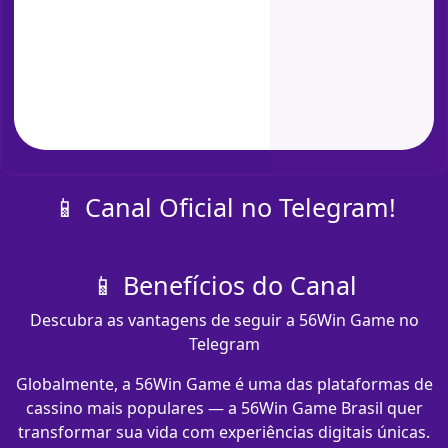
📱 Canal Oficial no Telegram!
📱 Benefícios do Canal
Descubra as vantagens de seguir a 56Win Game no
Telegram
Globalmente, a 56Win Game é uma das plataformas de
cassino mais populares — a 56Win Game Brasil quer
transformar sua vida com experiências digitais únicas.