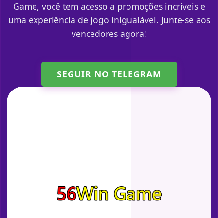
Game, você tem acesso a promoções incríveis e
uma experiência de jogo inigualável. Junte-se aos
vencedores agora!
SEGUIR NO TELEGRAM