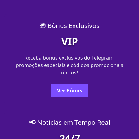
🎁 Bônus Exclusivos
VIP
Receba bônus exclusivos do Telegram,
promoções especiais e códigos promocionais
únicos!
Ver Bônus
📢 Notícias em Tempo Real
24/7