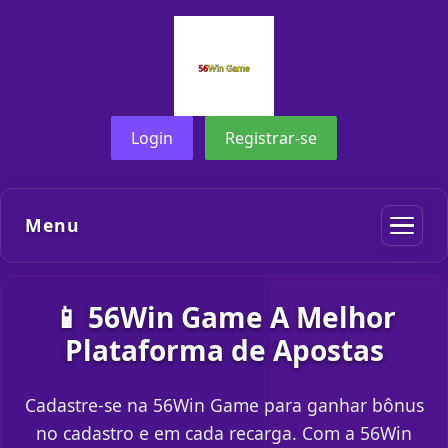
Login
Registrar-se
Menu
📱 56Win Game A Melhor
Plataforma de Apostas
Cadastre-se na 56Win Game para ganhar bônus
no cadastro e em cada recarga. Com a 56Win