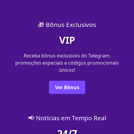
🎁 Bônus Exclusivos
VIP
Receba bônus exclusivos do Telegram,
promoções especiais e códigos promocionais
únicos!
Ver Bônus
📢 Notícias em Tempo Real
24/7