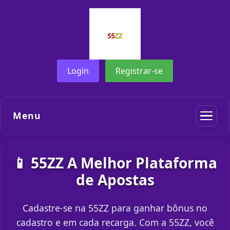
Login
Registrar-se
Menu
📱 55ZZ A Melhor Plataforma
de Apostas
Cadastre-se na 55ZZ para ganhar bônus no
cadastro e em cada recarga. Com a 55ZZ, você