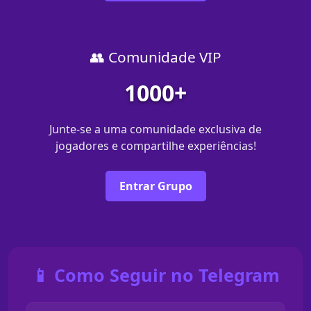
👥 Comunidade VIP
1000+
Junte-se a uma comunidade exclusiva de
jogadores e compartilhe experiências!
Entrar Grupo
📱 Como Seguir no Telegram