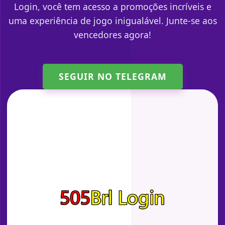
Login, você tem acesso a promoções incríveis e
uma experiência de jogo inigualável. Junte-se aos
vencedores agora!
SEGUIR NO TELEGRAM