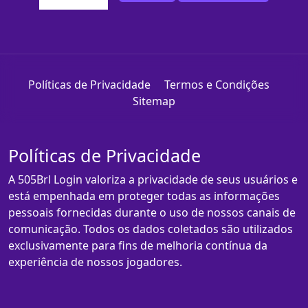
Políticas de Privacidade
Termos e Condições
Sitemap
Políticas de Privacidade
A 505Brl Login valoriza a privacidade de seus usuários e
está empenhada em proteger todas as informações
pessoais fornecidas durante o uso de nossos canais de
comunicação. Todos os dados coletados são utilizados
exclusivamente para fins de melhoria contínua da
experiência de nossos jogadores.