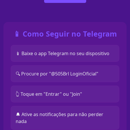
📱 Como Seguir no Telegram
📱 Baixe o app Telegram no seu dispositivo
🔍 Procure por "@505Brl LoginOficial"
👆 Toque em "Entrar" ou "Join"
🔔 Ative as notificações para não perder
nada