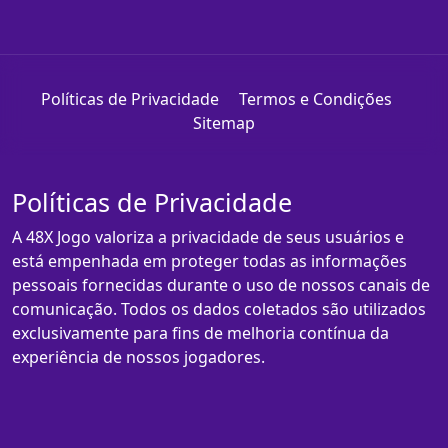
Políticas de Privacidade
Termos e Condições
Sitemap
Políticas de Privacidade
A 48X Jogo valoriza a privacidade de seus usuários e
está empenhada em proteger todas as informações
pessoais fornecidas durante o uso de nossos canais de
comunicação. Todos os dados coletados são utilizados
exclusivamente para fins de melhoria contínua da
experiência de nossos jogadores.