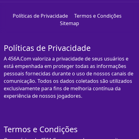
Políticas de Privacidade
Termos e Condições
Sitemap
Políticas de Privacidade
A 456A.Com valoriza a privacidade de seus usuários e
está empenhada em proteger todas as informações
pessoais fornecidas durante o uso de nossos canais de
comunicação. Todos os dados coletados são utilizados
exclusivamente para fins de melhoria contínua da
experiência de nossos jogadores.
Termos e Condições