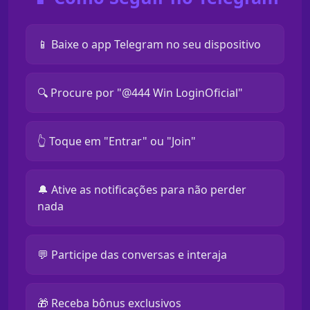
📱 Baixe o app Telegram no seu dispositivo
🔍 Procure por "@444 Win LoginOficial"
👆 Toque em "Entrar" ou "Join"
🔔 Ative as notificações para não perder
nada
💬 Participe das conversas e interaja
🎁 Receba bônus exclusivos