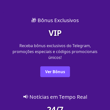
🎁 Bônus Exclusivos
VIP
Receba bônus exclusivos do Telegram,
promoções especiais e códigos promocionais
únicos!
Ver Bônus
📢 Notícias em Tempo Real
24/7