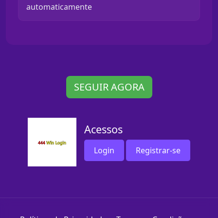
automaticamente
SEGUIR AGORA
Acessos
Login
Registrar-se