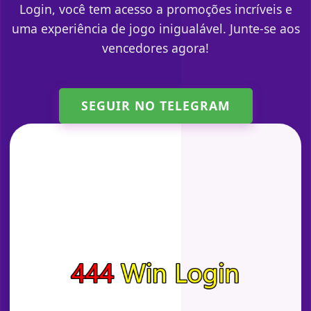
Login, você tem acesso a promoções incríveis e
uma experiência de jogo inigualável. Junte-se aos
vencedores agora!
SEGUIR NO TELEGRAM