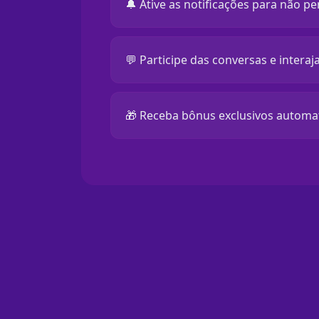
🔔 Ative as notificações para não p
💬 Participe das conversas e interaj
🎁 Receba bônus exclusivos autom