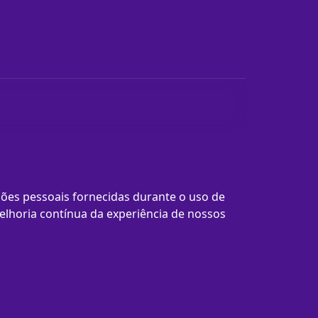
ções pessoais fornecidas durante o uso de
elhoria contínua da experiência de nossos