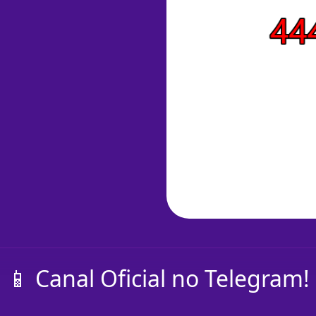
📱 Canal Oficial no Telegram!