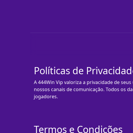
Políticas de Privacida
A 444Win Vip valoriza a privacidade de seu
nossos canais de comunicação. Todos os dad
jogadores.
Termos e Condições