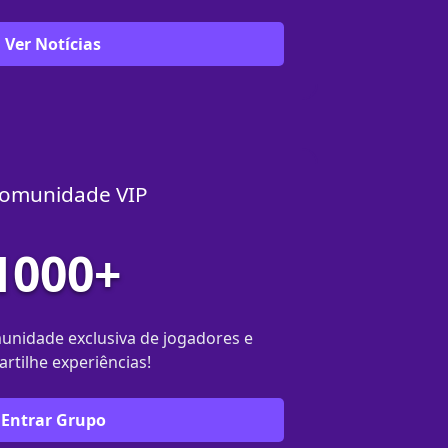
Ver Notícias
Comunidade VIP
1000+
unidade exclusiva de jogadores e
rtilhe experiências!
Entrar Grupo