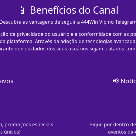
📱 Benefícios do Canal
Descubra as vantagens de seguir a 444Win Vip no Telegra
ão da privacidade do usuário e a conformidade com as pol
 da plataforma. Através da adoção de tecnologias avançada
rante que os dados dos seus usuários sejam tratados com
sivos
📢 Notí
m, promoções especiais
Fique por dentro d
s únicos!
eventos da 