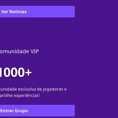
Ver Notícias
Comunidade VIP
1000+
unidade exclusiva de jogadores e
rtilhe experiências!
Entrar Grupo