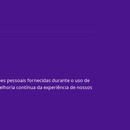
ões pessoais fornecidas durante o uso de
elhoria contínua da experiência de nossos