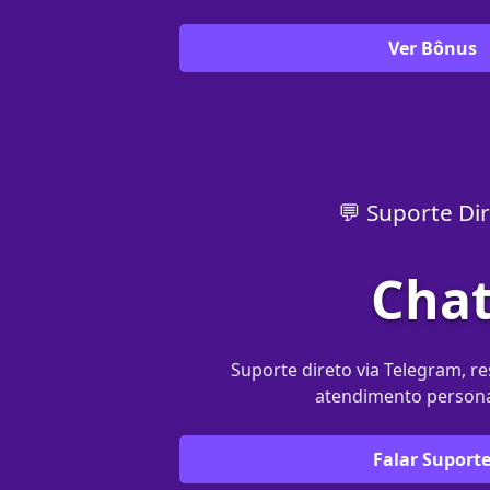
Ver Bônus
💬 Suporte Di
Cha
Suporte direto via Telegram, r
atendimento persona
Falar Suport