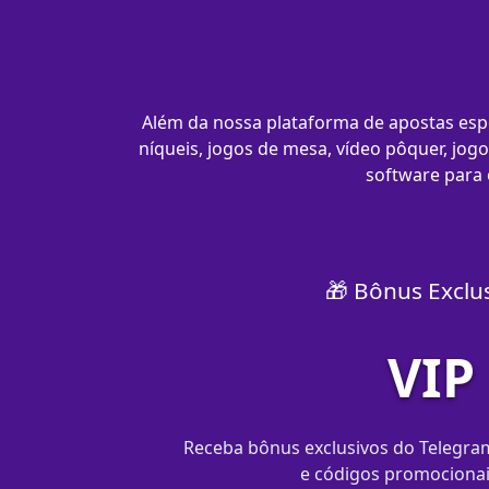
Além da nossa plataforma de apostas esp
níqueis, jogos de mesa, vídeo pôquer, jog
software para 
🎁 Bônus Exclu
VIP
Receba bônus exclusivos do Telegra
e códigos promocionai