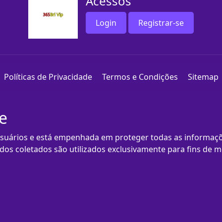
Acessos
Login
Registrar-se
Políticas de Privacidade
Termos e Condições
Sitemap
de
s usuários e está empenhada em proteger todas as informaç
os coletados são utilizados exclusivamente para fins de m