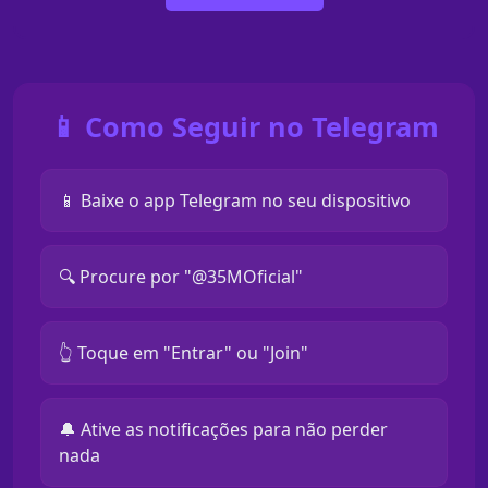
📱 Como Seguir no Telegram
📱 Baixe o app Telegram no seu dispositivo
🔍 Procure por "@35MOficial"
👆 Toque em "Entrar" ou "Join"
🔔 Ative as notificações para não perder
nada