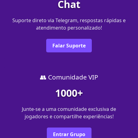
Chat
Suporte direto via Telegram, respostas rápidas e
atendimento personalizado!
Falar Suporte
👥 Comunidade VIP
1000+
Junte-se a uma comunidade exclusiva de
jogadores e compartilhe experiências!
Entrar Grupo