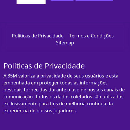
Políticas de Privacidade
Termos e Condições
Sitemap
Políticas de Privacidade
A 35M valoriza a privacidade de seus usuários e está
empenhada em proteger todas as informações
pessoais fornecidas durante o uso de nossos canais de
comunicação. Todos os dados coletados são utilizados
exclusivamente para fins de melhoria contínua da
experiência de nossos jogadores.