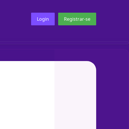
Login
Registrar-se