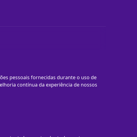
ões pessoais fornecidas durante o uso de
elhoria contínua da experiência de nossos