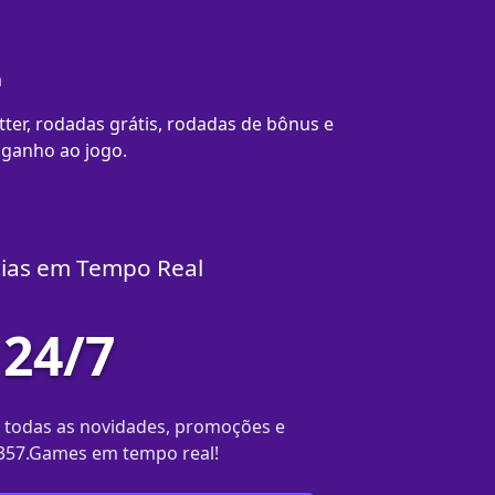
m
ter, rodadas grátis, rodadas de bônus e
 ganho ao jogo.
cias em Tempo Real
24/7
e todas as novidades, promoções e
357.Games em tempo real!