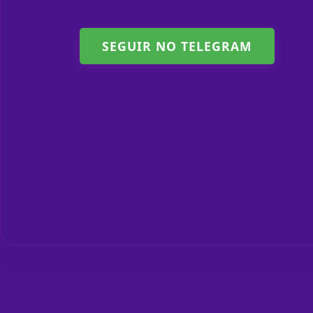
SEGUIR NO TELEGRAM