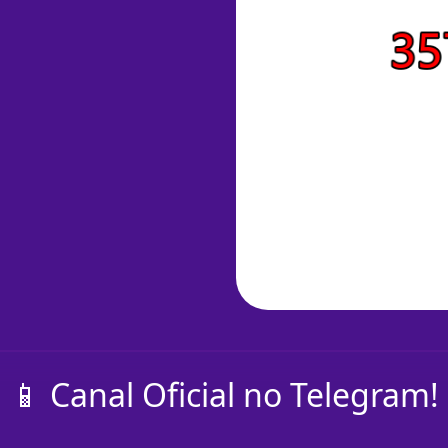
📱 Canal Oficial no Telegram!