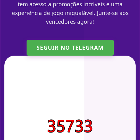
tem acesso a promoções incríveis e uma
experiência de jogo inigualável. Junte-se aos
vencedores agora!
SEGUIR NO TELEGRAM