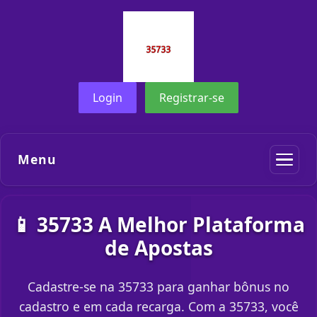
Login
Registrar-se
Menu
📱 35733 A Melhor Plataforma
de Apostas
Cadastre-se na 35733 para ganhar bônus no
cadastro e em cada recarga. Com a 35733, você