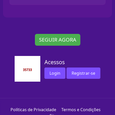
SEGUIR AGORA
Acessos
Login
Registrar-se
Políticas de Privacidade
Termos e Condições