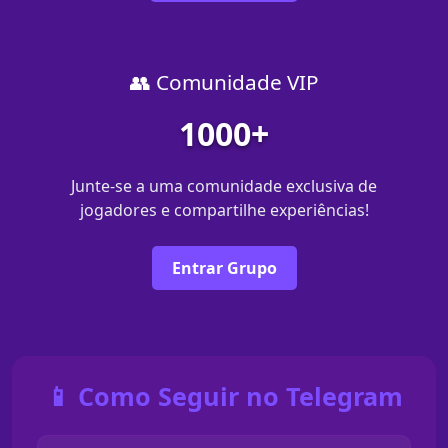
👥 Comunidade VIP
1000+
Junte-se a uma comunidade exclusiva de
jogadores e compartilhe experiências!
Entrar Grupo
📱 Como Seguir no Telegram