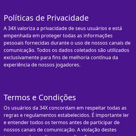
Políticas de Privacidade
A 34X valoriza a privacidade de seus usuários e está
empenhada em proteger todas as informações
pessoais fornecidas durante o uso de nossos canais de
comunicação. Todos os dados coletados são utilizados
exclusivamente para fins de melhoria contínua da
experiência de nossos jogadores.
Termos e Condições
Os usuários da 34X concordam em respeitar todas as
regras e regulamentos estabelecidos. É importante ler
e entender todos os termos antes de participar de
nossos canais de comunicação. A violação destes