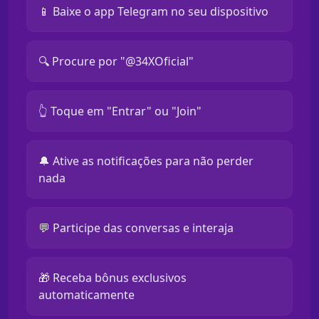
📱 Baixe o app Telegram no seu dispositivo
🔍 Procure por "@34XOficial"
👆 Toque em "Entrar" ou "Join"
🔔 Ative as notificações para não perder
nada
💬 Participe das conversas e interaja
🎁 Receba bônus exclusivos
automaticamente