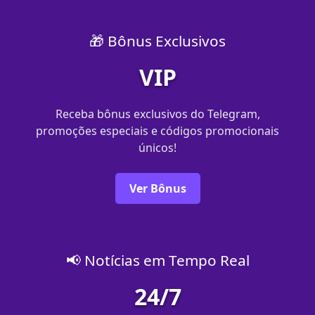
🎁 Bônus Exclusivos
VIP
Receba bônus exclusivos do Telegram,
promoções especiais e códigos promocionais
únicos!
Ver Bônus
📢 Notícias em Tempo Real
24/7