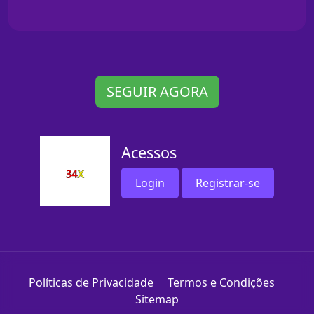
SEGUIR AGORA
Acessos
Login
Registrar-se
Políticas de Privacidade
Termos e Condições
Sitemap