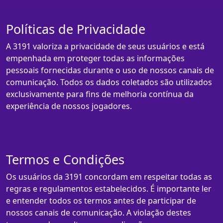
Políticas de Privacidade
A 3191 valoriza a privacidade de seus usuários e está
empenhada em proteger todas as informações
pessoais fornecidas durante o uso de nossos canais de
comunicação. Todos os dados coletados são utilizados
exclusivamente para fins de melhoria contínua da
experiência de nossos jogadores.
Termos e Condições
Os usuários da 3191 concordam em respeitar todas as
regras e regulamentos estabelecidos. É importante ler
e entender todos os termos antes de participar de
nossos canais de comunicação. A violação destes