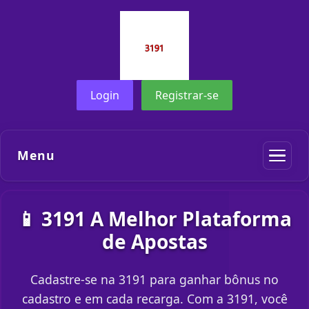
Login
Registrar-se
Menu
📱 3191 A Melhor Plataforma
de Apostas
Cadastre-se na 3191 para ganhar bônus no
cadastro e em cada recarga. Com a 3191, você