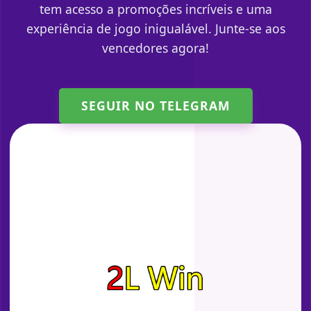
tem acesso a promoções incríveis e uma
experiência de jogo inigualável. Junte-se aos
vencedores agora!
SEGUIR NO TELEGRAM