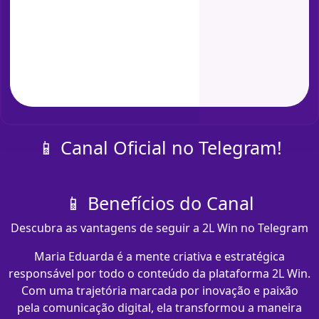
📱 Canal Oficial no Telegram!
📱 Benefícios do Canal
Descubra as vantagens de seguir a 2L Win no Telegram
Maria Eduarda é a mente criativa e estratégica
responsável por todo o conteúdo da plataforma 2L Win.
Com uma trajetória marcada por inovação e paixão
pela comunicação digital, ela transformou a maneira