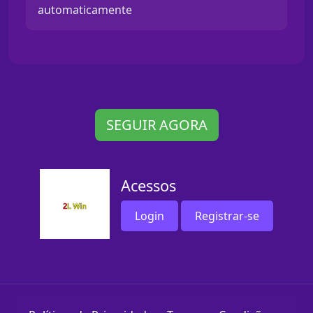
automaticamente
SEGUIR AGORA
Acessos
Login
Registrar-se