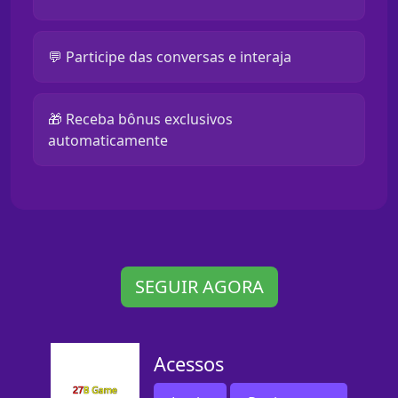
💬 Participe das conversas e interaja
🎁 Receba bônus exclusivos
automaticamente
SEGUIR AGORA
Acessos