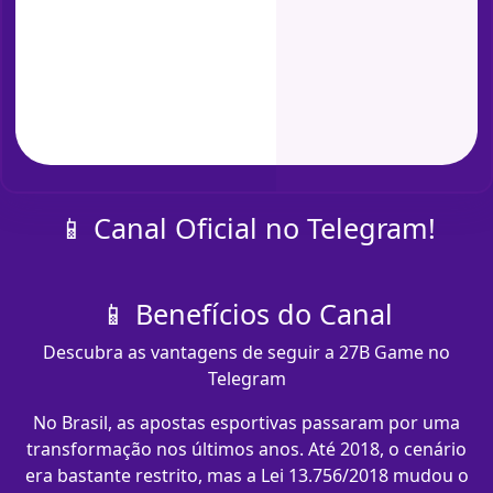
📱 Canal Oficial no Telegram!
📱 Benefícios do Canal
Descubra as vantagens de seguir a 27B Game no
Telegram
No Brasil, as apostas esportivas passaram por uma
transformação nos últimos anos. Até 2018, o cenário
era bastante restrito, mas a Lei 13.756/2018 mudou o