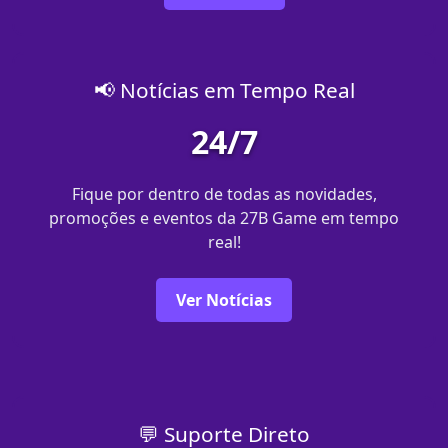
📢 Notícias em Tempo Real
24/7
Fique por dentro de todas as novidades,
promoções e eventos da 27B Game em tempo
real!
Ver Notícias
💬 Suporte Direto