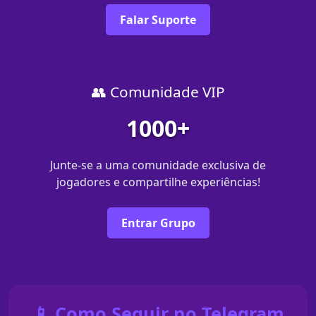
Falar Suporte
👥 Comunidade VIP
1000+
Junte-se a uma comunidade exclusiva de
jogadores e compartilhe experiências!
Entrar Grupo
📱 Como Seguir no Telegram