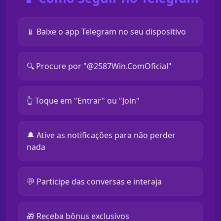
📱 Baixe o app Telegram no seu dispositivo
🔍 Procure por "@2587Win.ComOficial"
👆 Toque em "Entrar" ou "Join"
🔔 Ative as notificações para não perder
nada
💬 Participe das conversas e interaja
🎁 Receba bônus exclusivos