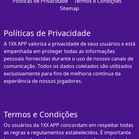
Políticas de Privacidade
Termos e Condições
Sitemap
Políticas de Privacidade
A 1XX APP valoriza a privacidade de seus usuários e está
empenhada em proteger todas as informações
pessoais fornecidas durante o uso de nossos canais de
comunicação. Todos os dados coletados são utilizados
exclusivamente para fins de melhoria contínua da
experiência de nossos jogadores.
Termos e Condições
Os usuários da 1XX APP concordam em respeitar todas
as regras e regulamentos estabelecidos. É importante