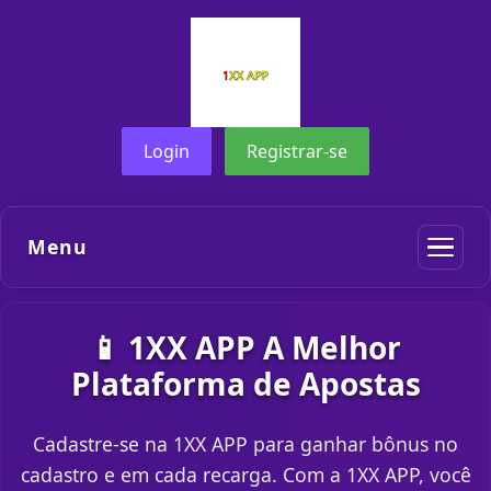
Login
Registrar-se
Menu
📱 1XX APP A Melhor
Plataforma de Apostas
Cadastre-se na 1XX APP para ganhar bônus no
cadastro e em cada recarga. Com a 1XX APP, você