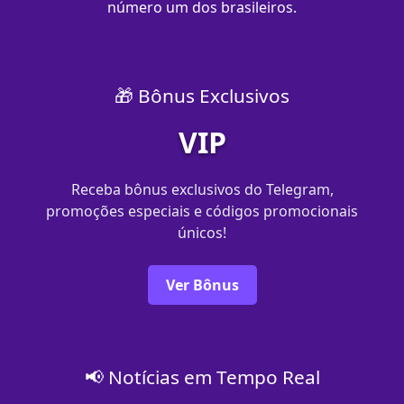
número um dos brasileiros.
🎁 Bônus Exclusivos
VIP
Receba bônus exclusivos do Telegram,
promoções especiais e códigos promocionais
únicos!
Ver Bônus
📢 Notícias em Tempo Real