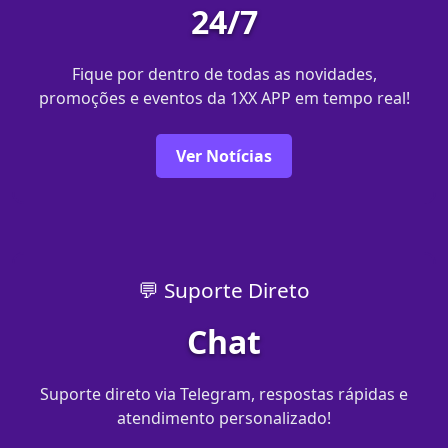
24/7
Fique por dentro de todas as novidades,
promoções e eventos da 1XX APP em tempo real!
Ver Notícias
💬 Suporte Direto
Chat
Suporte direto via Telegram, respostas rápidas e
atendimento personalizado!