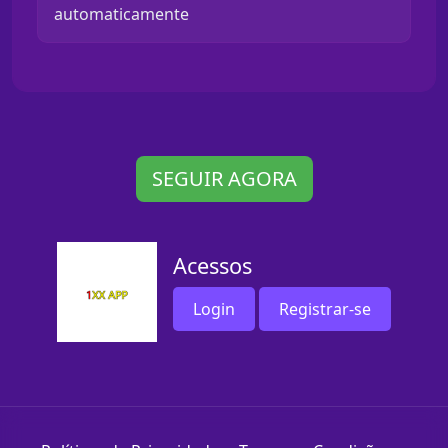
automaticamente
SEGUIR AGORA
Acessos
Login
Registrar-se