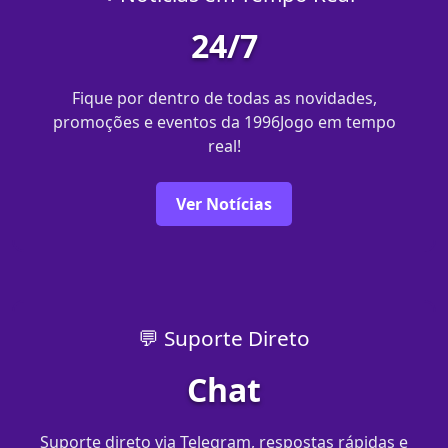
24/7
Fique por dentro de todas as novidades,
promoções e eventos da 1996Jogo em tempo
real!
Ver Notícias
💬 Suporte Direto
Chat
Suporte direto via Telegram, respostas rápidas e