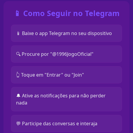
📱 Como Seguir no Telegram
📱 Baixe o app Telegram no seu dispositivo
🔍 Procure por "@1996JogoOficial"
👆 Toque em "Entrar" ou "Join"
🔔 Ative as notificações para não perder
nada
💬 Participe das conversas e interaja