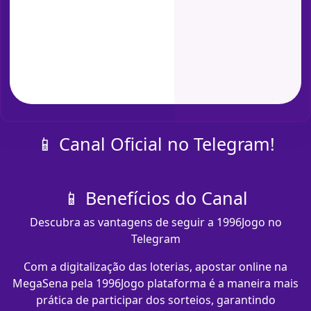
📱 Canal Oficial no Telegram!
📱 Benefícios do Canal
Descubra as vantagens de seguir a 1996Jogo no
Telegram
Com a digitalização das loterias, apostar online na
MegaSena pela 1996Jogo plataforma é a maneira mais
prática de participar dos sorteios, garantindo