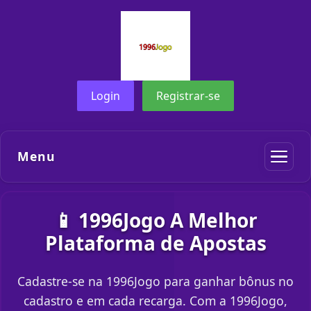
Login
Registrar-se
Menu
📱 1996Jogo A Melhor
Plataforma de Apostas
Cadastre-se na 1996Jogo para ganhar bônus no
cadastro e em cada recarga. Com a 1996Jogo,