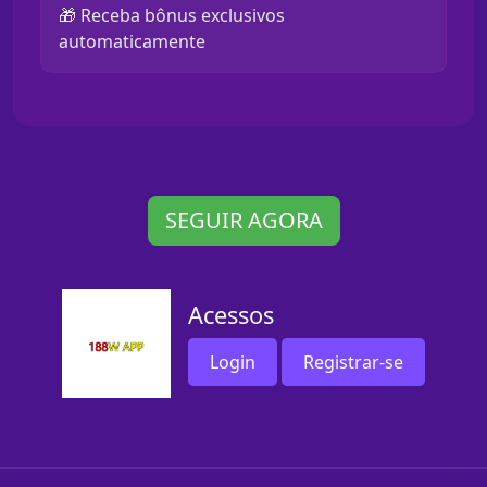
🎁 Receba bônus exclusivos
automaticamente
SEGUIR AGORA
Acessos
Login
Registrar-se