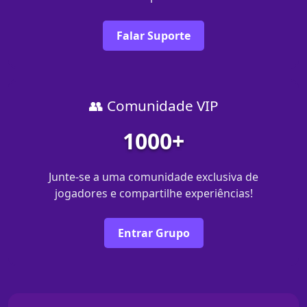
Falar Suporte
👥 Comunidade VIP
1000+
Junte-se a uma comunidade exclusiva de
jogadores e compartilhe experiências!
Entrar Grupo