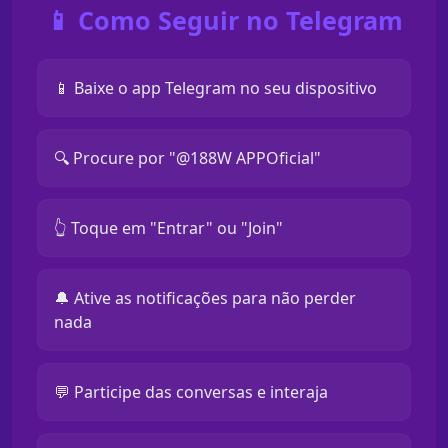
📱 Como Seguir no Telegram
📱 Baixe o app Telegram no seu dispositivo
🔍 Procure por "@188W APPOficial"
👆 Toque em "Entrar" ou "Join"
🔔 Ative as notificações para não perder
nada
💬 Participe das conversas e interaja