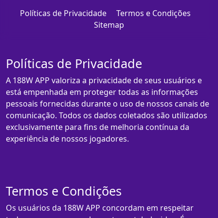
Políticas de Privacidade
Termos e Condições
Sitemap
Políticas de Privacidade
A 188W APP valoriza a privacidade de seus usuários e
está empenhada em proteger todas as informações
pessoais fornecidas durante o uso de nossos canais de
comunicação. Todos os dados coletados são utilizados
exclusivamente para fins de melhoria contínua da
experiência de nossos jogadores.
Termos e Condições
Os usuários da 188W APP concordam em respeitar