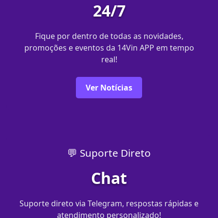
24/7
Fique por dentro de todas as novidades,
promoções e eventos da 14Vin APP em tempo
real!
Ver Notícias
💬 Suporte Direto
Chat
Suporte direto via Telegram, respostas rápidas e
atendimento personalizado!