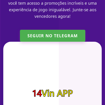
você tem acesso a promoções incríveis e uma
experiência de jogo inigualável. Junte-se aos
vencedores agora!
SEGUIR NO TELEGRAM