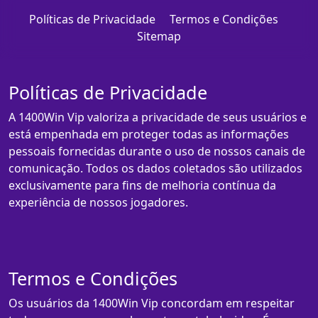
Políticas de Privacidade
Termos e Condições
Sitemap
Políticas de Privacidade
A 1400Win Vip valoriza a privacidade de seus usuários e
está empenhada em proteger todas as informações
pessoais fornecidas durante o uso de nossos canais de
comunicação. Todos os dados coletados são utilizados
exclusivamente para fins de melhoria contínua da
experiência de nossos jogadores.
Termos e Condições
Os usuários da 1400Win Vip concordam em respeitar