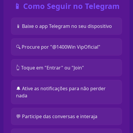
📱 Como Seguir no Telegram
📱 Baixe o app Telegram no seu dispositivo
🔍 Procure por "@1400Win VipOficial"
👆 Toque em "Entrar" ou "Join"
🔔 Ative as notificações para não perder
nada
💬 Participe das conversas e interaja