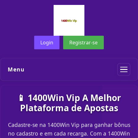
Login
Registrar-se
Menu
📱 1400Win Vip A Melhor
Plataforma de Apostas
Cadastre-se na 1400Win Vip para ganhar bônus
no cadastro e em cada recarga. Com a 1400Win