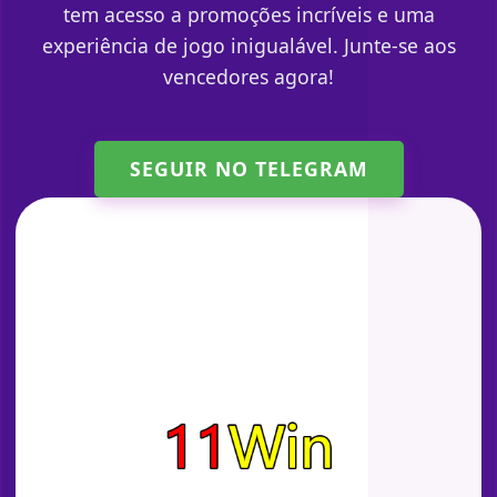
tem acesso a promoções incríveis e uma
experiência de jogo inigualável. Junte-se aos
vencedores agora!
SEGUIR NO TELEGRAM