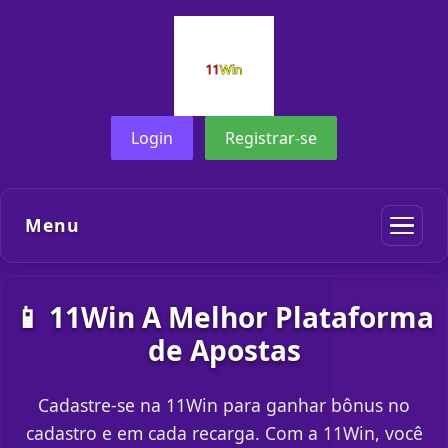
Login
Registrar-se
Menu
📱 11Win A Melhor Plataforma
de Apostas
Cadastre-se na 11Win para ganhar bônus no
cadastro e em cada recarga. Com a 11Win, você