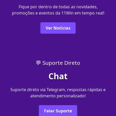
Fique por dentro de todas as novidades,
promoções e eventos da 11Win em tempo real!
Ver Notícias
💬 Suporte Direto
Chat
Suporte direto via Telegram, respostas rápidas e
atendimento personalizado!
Falar Suporte