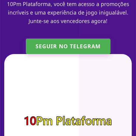
10Pm Plataforma, você tem acesso a promoções
incríveis e uma experiência de jogo inigualável.
Junte-se aos vencedores agora!
SEGUIR NO TELEGRAM