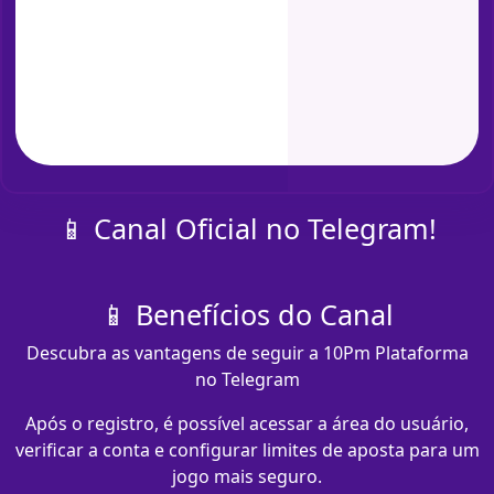
📱 Canal Oficial no Telegram!
📱 Benefícios do Canal
Descubra as vantagens de seguir a 10Pm Plataforma
no Telegram
Após o registro, é possível acessar a área do usuário,
verificar a conta e configurar limites de aposta para um
jogo mais seguro.