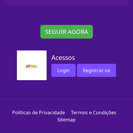
SEGUIR AGORA
Acessos
Login
Registrar-se
Políticas de Privacidade
Termos e Condições
Sitemap