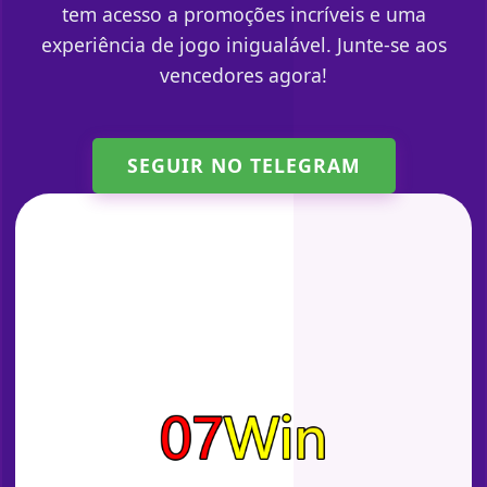
tem acesso a promoções incríveis e uma
experiência de jogo inigualável. Junte-se aos
vencedores agora!
SEGUIR NO TELEGRAM