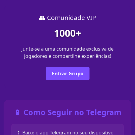
👥 Comunidade VIP
1000+
Junte-se a uma comunidade exclusiva de
jogadores e compartilhe experiências!
Entrar Grupo
📱 Como Seguir no Telegram
📱 Baixe o app Telegram no seu dispositivo