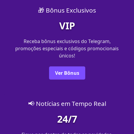
🎁 Bônus Exclusivos
VIP
Receba bônus exclusivos do Telegram,
promoções especiais e códigos promocionais
únicos!
Ver Bônus
📢 Notícias em Tempo Real
24/7