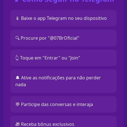
📱 Baixe o app Telegram no seu dispositivo
🔍 Procure por "@07BrOficial"
👆 Toque em "Entrar" ou "Join"
🔔 Ative as notificações para não perder
nada
💬 Participe das conversas e interaja
🎁 Receba bônus exclusivos