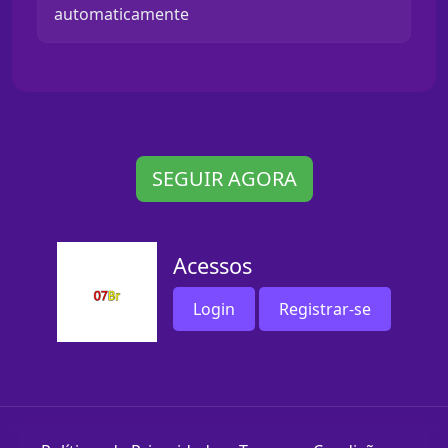
automaticamente
SEGUIR AGORA
Acessos
Login
Registrar-se